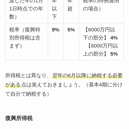
渡した年の1月
年
年
税率の特例適用
1日時点での年
以
超
の場合）
数）
下
税率（復興特
9%
5%
【6000万円以
別所得税は含
下の部分】
4%
まず）
【6000万円以
上の部分】
5%
所得税とは異なり、
翌年の6月以降に納税する必要
がある
点は覚えておきましょう。（基本4期に分け
て自分で納税する）
復興所得税