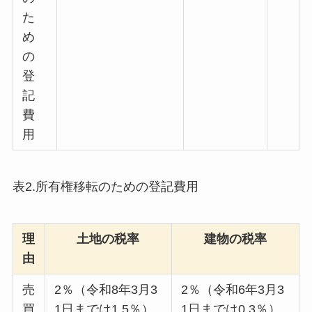
た
め
の
登
記
費
用
表2.所有権移転のための登記費用
理
土地の税率
建物の税率
由
売
2％（令和8年3月3
2％（令和6年3月3
買
1日までは1.5％）
1日までは0.3％）