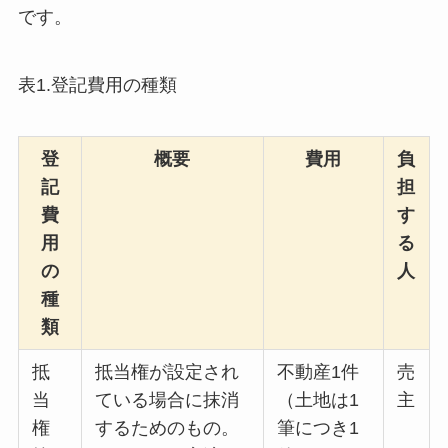
です。
表1.登記費用の種類
登
概要
費用
負
記
担
費
す
用
る
の
人
種
類
抵
抵当権が設定され
不動産1件
売
当
ている場合に抹消
（土地は1
主
権
するためのもの。
筆につき1