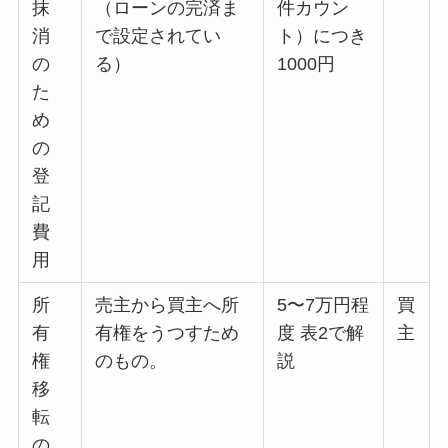
抹
（ローンの完済ま
件カウン
消
で設定されてい
ト）につき
の
る）
1000円
た
め
の
登
記
費
用
所
売主から買主へ所
5〜7万円程
買
有
有権をうつすため
度 表2で解
主
権
のもの。
説
移
転
の