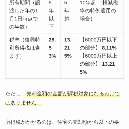
所有期間（譲
5
5
10年超 （軽減税
渡した年の1
年
年
率の特例適用の
月1日時点で
以
超
場合）
の年数）
下
税率（復興特
28.
13.
【6000万円以下
別所得税は含
5
21
の部分】
8,11%
まず）
3%
5%
【6000万円以上
の部分】
13.21
5%
ただし、
売却金額の全額が課税対象になるわけで
はありません。
所得税がかかるのは、住宅の売却額から以下の要