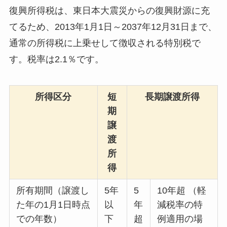
復興所得税は、東日本大震災からの復興財源に充
てるため、2013年1月1日～2037年12月31日まで、
通常の所得税に上乗せして徴収される特別税で
す。税率は2.1％です。
所得区分
短
長期譲渡所得
期
譲
渡
所
得
所有期間（譲渡し
5年
5
10年超 （軽
た年の1月1日時点
以
年
減税率の特
での年数）
下
超
例適用の場