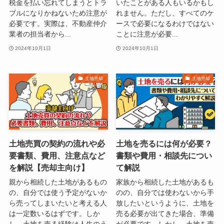
税金を払い忘れてしまうとトラ
いたことがある人もいるかもし
ブルになりかねないため注意が
れません。ただし、すべてのケ
必要です。実際は、不動産仲介
ースで必要になるわけではない
業者の担当者から...
ことに注意が必要...
2024年10月1日
2024年10月1日
土地売却
土地売却
土地売買の契約の流れや必
土地を売るには何が必要？
要書類、費用、注意点など
書類や費用・相談先につい
を解説【売却主向け】
て解説
親から相続した土地があるもの
家族から相続した土地があるも
の、自分では使う予定がないか
のの、自分では使わないから手
ら売ってしまいたいと考える人
放したいというように、土地を
は一定数いるはずです。しか
売る必要が出てきた場合、準備
し、土地を売る経験は人生のう
が必要です。しかし、土地を売