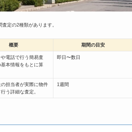
問査定の2種類があります。
概要
期間の目安
ンや電話で行う簡易査
即日〜数日
の基本情報をもとに算
社の担当者が実際に物件
1週間
て行う詳細な査定。