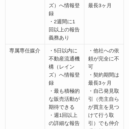
ズ）へ情報登
最長3ヶ月
録
・2週間に1
回以上の報告
義務あり
専属専任媒介
・5日以内に
・他社への依
不動産流通機
頼が完全に不
構（レイン
可
ズ）へ情報登
・契約期間は
録
最長3ヶ月
・最も積極的
・自己発見取
な販売活動が
引（売主自ら
期待できる
が買主を見つ
・週1回以上
けて行う取
の詳細な報告
引）でも仲介